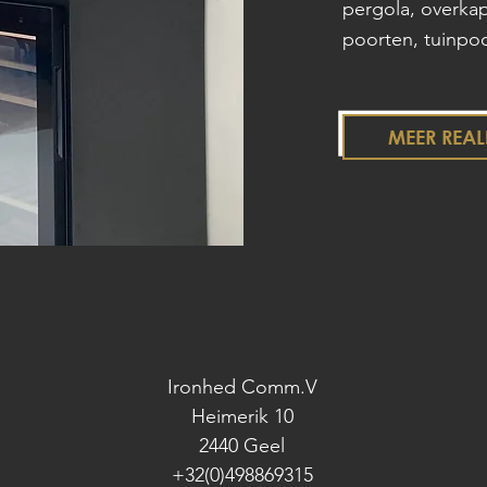
pergola, overkap
poorten, tuinpo
MEER REAL
Ironhed Comm.V
Heimerik 10
2440 Geel
+32(0)498869315