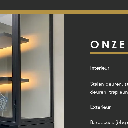
ONZE
Interieur
Stalen deuren, s
deuren, trapleuni
Exterieur
Barbecues (bbq’s