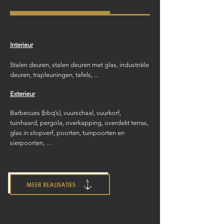
Interieur
Stalen deuren, stalen deuren met glas, industriële
deuren, trapleuningen, tafels, ...
Exterieur
Barbecues (bbq’s), vuurschaal, vuurkorf,
tuinhaard, pergola, overkapping, overdekt terras,
glas in stopverf, poorten, tuinpoorten en
sierpoorten, …
MEER REALISATIES