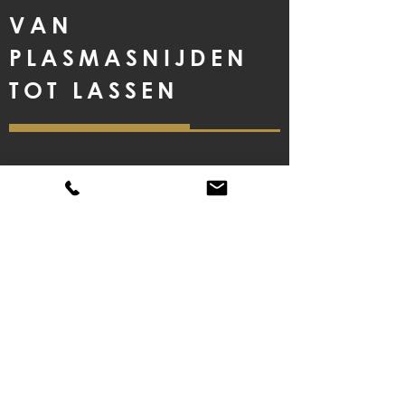
VAN
PLASMASNIJDEN
TOT LASSEN
Voor de realisatie van onze ontwerpen maken wij
gebruik van een aantal verschillende
metaalbewerkingen.
Plasmasnijden (plasmacutting), plasmabranden,
welding en CNC freeswerken zijn de belangrijkste
technieken die wij toepassen.
Plasmasnijden is een smeltsnijtechniek om metalen
zoals staal, aluminium, cortenstaal en staalplaat te
snijden.
We kunnen dit proces volledig gaan uitleggen maar
dit zou ons te ver leiden in het technische aspect.
Uiteraard is het lassen ook een belangrijk onderdeel
van het tot stand komen van alle realisaties.
Gedreven lassers die thuis zijn in diverse laswerken